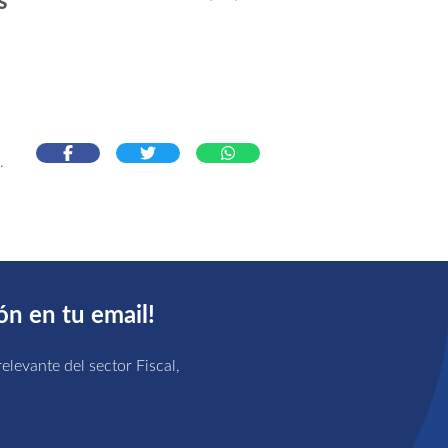
s
ón en tu email!
elevante del sector Fiscal,