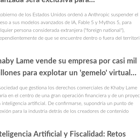
stadounidenses?
gobierno de los Estados Unidos ordenó a Anthropic suspender el
eso a sus modelos avanzados de IA, Fable 5 y Mythos 5, para
lquier persona considerada extranjera ("foreign national"),
ependientemente de que se encuentre dentro o fuera del territor
adounidense.
aby Lame vende su empresa por casi mil
llones para explotar un 'gemelo' virtual
sarrollado por IA | Actualidad Económica
sociedad que gestiona los derechos comerciales de Khaby Lame
aría en el centro de una gran operación financiera y de un proye
 inteligencia artificial. De confirmarse, supondría un punto de
lexión para la industria detrás de los creadores de contenido
teligencia Artificial y Fiscalidad: Retos