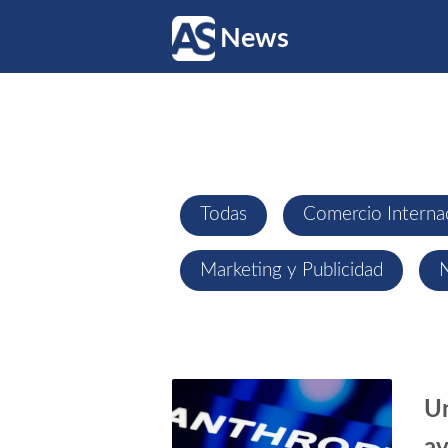
News
Todas
Comercio Interna
Marketing y Publicidad
N
Un
av