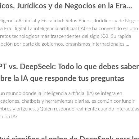
icos, Jurídicos y de Negocios en la Era
gital
eligencia Artificial y Fiscalidad: Retos Éticos, Jurídicos y de Nego
la Era Digital La inteligencia artificial (IA) se ha convertido en uno
 retos tecnológicos más trascendentes del siglo XXI. Su rápida
pción por parte de gobiernos, organismos internacionales,
resas y la sociedad en general plantea oportunidades
raordinarias, pero también desafíos profundos en materia de
T vs. DeepSeek: Todo lo que debes saber
echos humanos, privacidad, fiscalidad y sostenibilidad empresari
a empresarios y emprendedores, comprender estos cambios no 
bre la IA que responde tus preguntas
o un tema tecnológico, sino una cuestión de competitividad y
plimiento estratégico.
un mundo donde la inteligencia artificial (IA) se integra en
icaciones, chatbots y herramientas diarias, es común confundir
bres y orígenes. ¿Quién responde realmente cuando interactúa
 una IA?