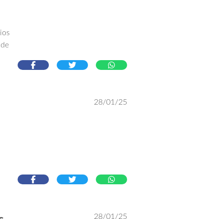
cios
 de
28/01/25
al.
es
s
28/01/25