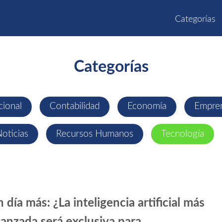
Categorías
Categorías
cional
Contabilidad
Economía
Empre
oticias
Recursos Humanos
Tecnología
 día más: ¿La inteligencia artificial más
anzada será exclusiva para