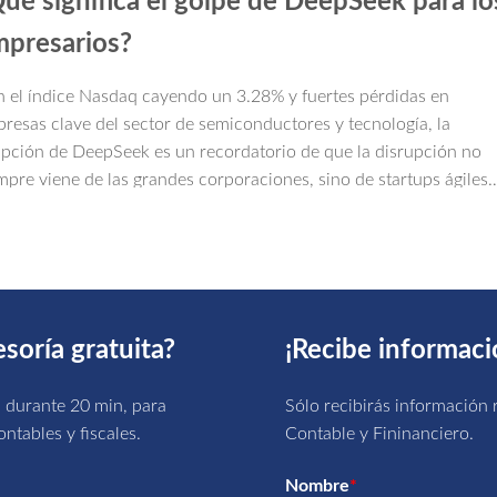
ué significa el golpe de DeepSeek para lo
presarios?
 el índice Nasdaq cayendo un 3.28% y fuertes pérdidas en
resas clave del sector de semiconductores y tecnología, la
upción de DeepSeek es un recordatorio de que la disrupción no
mpre viene de las grandes corporaciones, sino de startups ágiles
 entienden las necesidades del mercado.
esoría gratuita?
¡Recibe informaci
a durante 20 min, para
Sólo recibirás información r
ntables y fiscales.
Contable y Fininanciero.
Nombre
*