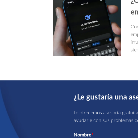
¿Q
em
Con
emp
irr
sie
que
¿Le gustaría una as
Le ofrecemos asesoría gratuit
ayudarle con sus problemas co
Nombre
*