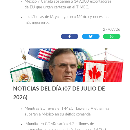
México y Canadá sostienen a 149,000 exportadores
de EU que urgen certeza en el T-MEC.
Las fábricas de IA ya llegaron a México y necesitan
más ingenieros.
27/07/26
Los millennials y la generación Z lideran las
inversiones en CetesDirecto.
¿Quién es la familia detrás de Grupo Gigante? Los
empresarios que ahora van por La Casa de Toño.
NOTICIAS DEL DÍA (07 DE JULIO DE
2026)
Mientras EU revisa el T-MEC, Taiwán y Vietnam ya
superan a México en su déficit comercial.
IMundial en CDMX sacó a 4.7 millones de
aficionados a las calles y dejó derrama de 18,000