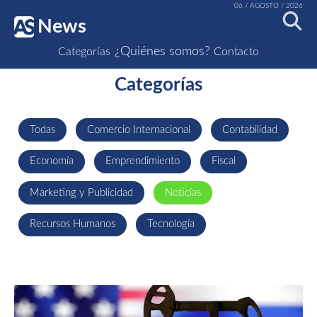
06 / AGOSTO / 2026
News
¿Quiénes somos?
Categorías
Contacto
Categorías
Todas
Comercio Internacional
Contabilidad
Economía
Emprendimiento
Fiscal
Marketing y Publicidad
Noticias
Recursos Humanos
Tecnología