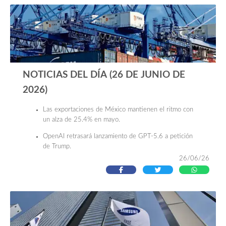
Registro telefónico arriesga la desconexión de 16
millones de líneas y la pérdida de 1,900 mdp
mensuales.
NOTICIAS DEL DÍA (26 DE JUNIO DE
2026)
Las exportaciones de México mantienen el ritmo con
un alza de 25.4% en mayo.
OpenAI retrasará lanzamiento de GPT-5.6 a petición
de Trump.
26/06/26
El negocio más perrón de México: la exportación de
alimento para mascotas crece 7.5 veces.
Aeropuertos de AICM, Guadalajara y Monterrey
despegan rumbo al Mundial; destinos de playa
pierden pasajeros.