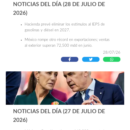
NOTICIAS DEL DÍA (28 DE JULIO DE
2026)
Hacienda prevé eliminar los estímulos al IEPS de
gasolinas y diésel en 2027.
México rompe otro récord en exportaciones; ventas
al exterior superan 72,500 mdd en junio.
28/07/26
Sanborns crece en ventas, pero su utilidad cae 6%
por mayores gastos operativos.
Apple lanza programa de alquiler en EU, ¿qué
opciones similares hay en México?.
NOTICIAS DEL DÍA (27 DE JULIO DE
2026)