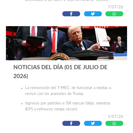
mdp.
7/07/26
México recupera lugar en el top 10 de la IED
mundial, aunque el nearshoring pierde brillo.
TV Azteca es declarada oficialmente en concurso
mercantil para reestructurar su deuda financiera.
NOTICIAS DEL DÍA (01 DE JULIO DE
2026)
La reinvención del T-MEC: de funcionar a medias a
revivir con los aranceles de Trump.
Ingresos por petróleo e ISR marcan faltas, mientras
IEPS a refrescos rompe récord.
1/07/26
Los perros robot dejan el espectáculo y se convierten
en aliados de la industria.