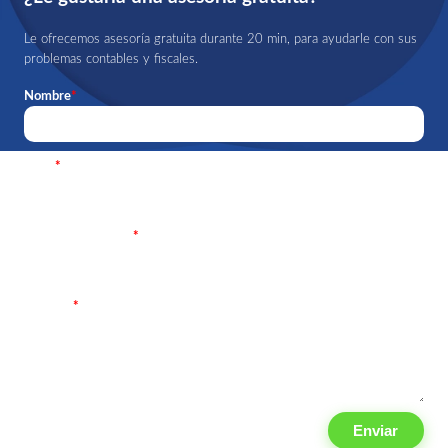
Le ofrecemos asesoría gratuita durante 20 min, para ayudarle con sus
problemas contables y fiscales.
Nombre
*
Email
*
Teléfono 10 digitos
*
Mensaje
*
Enviar