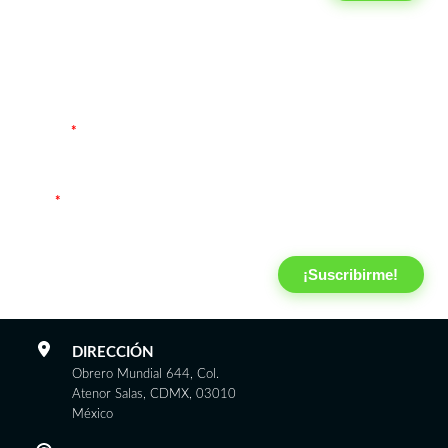
¡Recibe información en tu email!
Sólo recibirás información relevante del sector Fiscal, Contable y
Fininanciero.
Nombre
*
Email
*
¡Suscribirme!
DIRECCIÓN
Obrero Mundial 644, Col.
Atenor Salas, CDMX, 03010
México