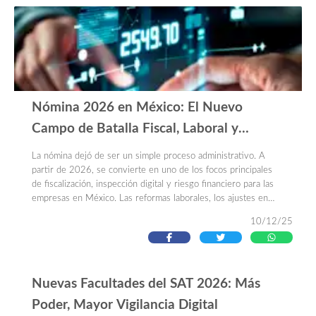
Nómina 2026 en México: El Nuevo
Campo de Batalla Fiscal, Laboral y
Digital para las Empresas
La nómina dejó de ser un simple proceso administrativo. A
partir de 2026, se convierte en uno de los focos principales
de fiscalización, inspección digital y riesgo financiero para las
empresas en México. Las reformas laborales, los ajustes en
seguridad social, los cambios fiscales y la incorporación
10/12/25
masiva de tecnología por parte de la autoridad transforman
completamente el cumplimiento empresarial.
Nuevas Facultades del SAT 2026: Más
Poder, Mayor Vigilancia Digital