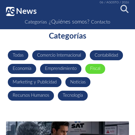
06 / AGOSTO / 2026
News
¿Quiénes somos?
Categorías
Contacto
Categorías
Todas
Comercio Internacional
Contabilidad
Economía
Emprendimiento
Fiscal
Marketing y Publicidad
Noticias
Recursos Humanos
Tecnología