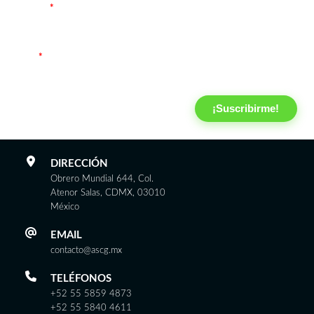
Nombre
*
Email
*
¡Suscribirme!
DIRECCIÓN
Obrero Mundial 644, Col.
Atenor Salas, CDMX, 03010
México
EMAIL
contacto@ascg.mx
TELÉFONOS
+52 55 5859 4873
+52 55 5840 4611