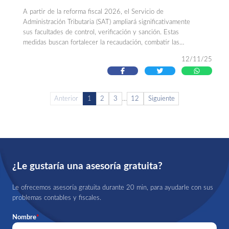
A partir de la reforma fiscal 2026, el Servicio de
Administración Tributaria (SAT) ampliará significativamente
sus facultades de control, verificación y sanción. Estas
medidas buscan fortalecer la recaudación, combatir las
operaciones simuladas (EFOS y EDOS) y aumentar la
12/11/25
trazabilidad fiscal mediante inteligencia artificial y acceso en
tiempo real a plataformas digitales.
Anterior
1
2
3
...
12
Siguiente
¿Le gustaría una asesoría gratuita?
Le ofrecemos asesoría gratuita durante 20 min, para ayudarle con sus
problemas contables y fiscales.
Nombre
*