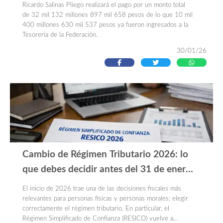
Ricardo Salinas Pliego realizará el pago por un monto total
de 32 mil 132 millones 897 mil 658 pesos de lo que 10 mil
400 millones 630 mil 537 pesos ya fueron ingresados a la
Tesorería de la Federación.
30/01/26
Cambio de Régimen Tributario 2026: lo
que debes decidir antes del 31 de enero
(RESICO)
El inicio de 2026 trae una de las decisiones fiscales más
relevantes para personas físicas y personas morales: elegir
correctamente el régimen tributario. En particular, el
Régimen Simplificado de Confianza (RESICO) vuelve a