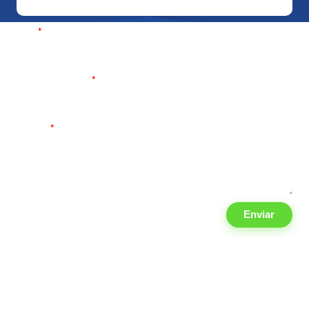
Email
*
Teléfono 10 digitos
*
Mensaje
*
Enviar
¡Recibe información en tu email!
Sólo recibirás información relevante del sector Fiscal, Contable y
Fininanciero.