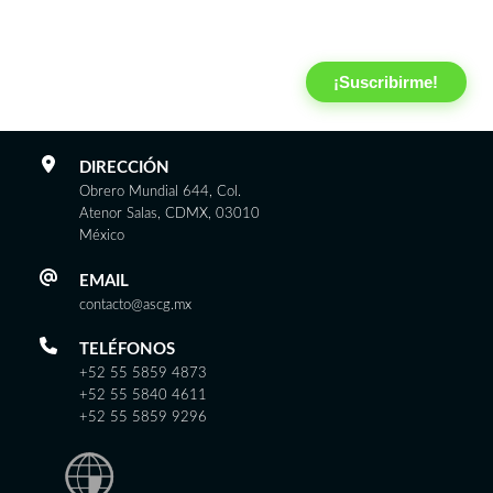
Email
*
¡Suscribirme!
DIRECCIÓN
Obrero Mundial 644, Col.
Atenor Salas, CDMX, 03010
México
EMAIL
contacto@ascg.mx
TELÉFONOS
+52 55 5859 4873
+52 55 5840 4611
+52 55 5859 9296