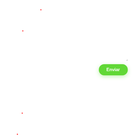
Teléfono 10 digitos
*
Mensaje
*
Enviar
¡Recibe información en tu email!
Sólo recibirás información relevante del sector Fiscal, Contable y
Fininanciero.
Nombre
*