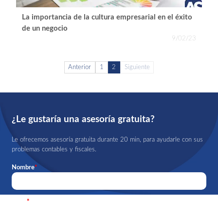
La importancia de la cultura empresarial en el éxito
de un negocio
9/02/23
Anterior
1
2
Siguiente
¿Le gustaría una asesoría gratuita?
Le ofrecemos asesoría gratuita durante 20 min, para ayudarle con sus
problemas contables y fiscales.
Nombre
*
Email
*