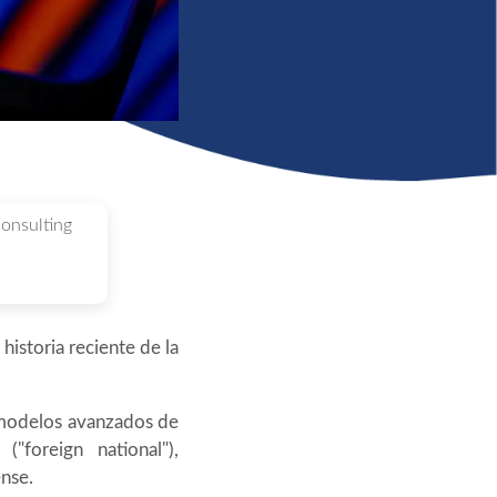
onsulting
istoria reciente de la
 modelos avanzados de
"foreign national"),
nse.